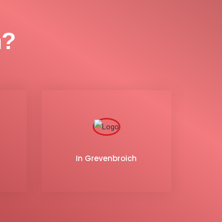
n?
In Grevenbroich